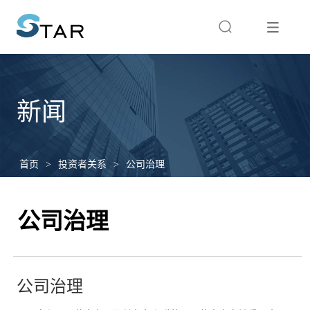
新闻
首页
>
投资者关系
>
公司治理
公司治理
公司治理