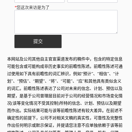
*
您这次来访是为了
提交
本网站及公司其他自主官宣渠道发布的稿件中，包含的特定信息
可能包含或可能构成非历史事实的前瞻性陈述。前瞻性陈述可通
过使用如下具有前瞻性的词汇辨识，例如“预计”、“相信”、“计
划”、“预估”、“期望”、“将”、“可能”、“应”和其他具有类似含义
的词汇。前瞻性陈述表达了公司对未来的信念、计划、预估以及
期望，是基于公司曾理层目前对于公司的经营情况和市场变化情
况(该等变化情况不受其控制)所特的信念、计划、预估以及期望
而作出。实际结果可能与该等前瞻性陈述有较大差异。在前述不
确定性的前提下，公司不对相关文稿的真实性，可靠性及完整性
作出任何明示或默示保证，并提请您注意不应单独依赖于该等前