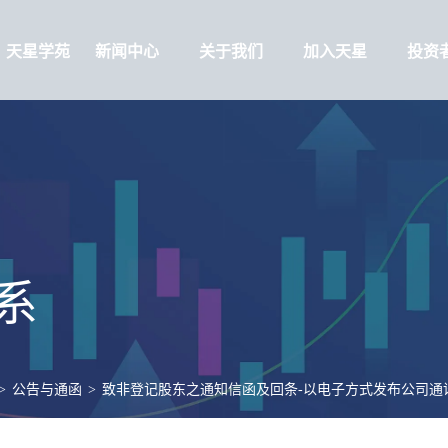
天星学苑
新闻中心
关于我们
加入天星
投资
系
>
公告与通函
>
致非登记股东之通知信函及回条-以电子方式发布公司通讯之