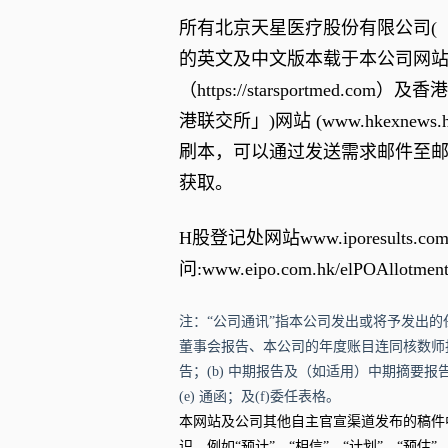
所有北京天星医疗股份有限公司(「
的英文及中文版本载于本公司网
（
https://starsportmed.com
）及香港
港联交所」)网站 (
www.hkexnews.
刷本，可以通过发送需求邮件至
获取。
H股登记处网站
www.iporesults.com
问:
www.eipo.com.hk/elPOAllotmen
注：“公司通讯”指本公司发出或将予发出的
董事会报告、本公司的年度账目连同核数师
告；(b) 中期报告及（如适用）中期摘要报告；
(e) 通函；及(f)委任表格。
本网站及公司其他自主官宣渠道发布的稿件
识，例如“预计”、“相信”、“计划”、“预