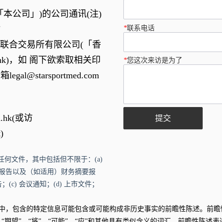
本公司」)的公司通讯(注)
*
联系电话
站
联合交易所有限公司(「香
hk
)，如 阁下欲索取相关印
*
您这次来访是为了
邮箱
legal@starsportmed.com
.hk
(或访
提交
t
)
任何文件，其中包括但不限于：(a)
报告以及（如适用）财务摘要报
(c) 会议通知；(d) 上市文件；
中，包含的特定信息可能包含或可能构成非历史事实的前瞻性陈述。前瞻
估”、“期望”、“将”、“可能”、“应”和其他具有类似含义的词汇。前瞻性