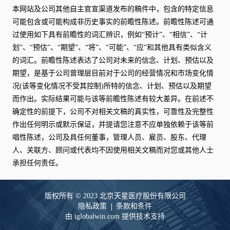
本网站及公司其他自主官宣渠道发布的稿件中，包含的特定信息
可能包含或可能构成非历史事实的前瞻性陈述。前瞻性陈述可通
过使用如下具有前瞻性的词汇辨识，例如“预计”、“相信”、“计
划”、“预估”、“期望”、“将”、“可能”、“应”和其他具有类似含义
的词汇。前瞻性陈述表达了公司对未来的信念、计划、预估以及
期望，是基于公司曾理层目前对于公司的经营情况和市场变化情
况(该等变化情况不受其控制)所特的信念、计划、预估以及期望
而作出。实际结果可能与该等前瞻性陈述有较大差异。在前述不
确定性的前提下，公司不对相关文稿的真实性，可靠性及完整性
作出任何明示或默示保证，并提请您注意不应单独依赖于该等前
唱性陈述，公司及具任何董事，管理人员、雇员、股东、代理
人、关联方、顾问或代表均不因使用相关文稿而对您或其他人士
承担任何责任。
版权所有 © 2023 北京天星医疗股份有限公司
隐私政策
条款和条件
由 iglobalwin.com 提供技术支持