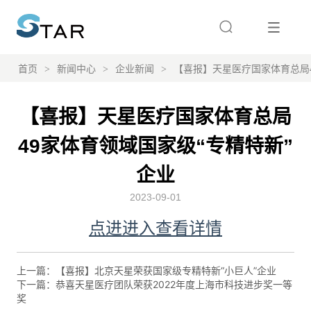
首页
>
新闻中心
>
企业新闻
>
【喜报】天星医疗国家体育总局4
【喜报】天星医疗国家体育总局
49家体育领域国家级“专精特新”
企业
2023-09-01
上一篇：
【喜报】北京天星荣获国家级专精特新“小巨人”企业
下一篇：
恭喜天星医疗团队荣获2022年度上海市科技进步奖一等
奖