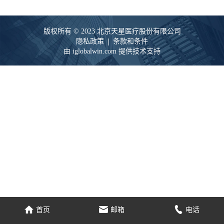
版权所有 © 2023 北京天星医疗股份有限公司
隐私政策
条款和条件
由 iglobalwin.com 提供技术支持
家
电子邮件
电话
首页
邮箱
电话