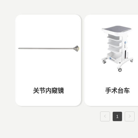
关节内窥镜
手术台车
1