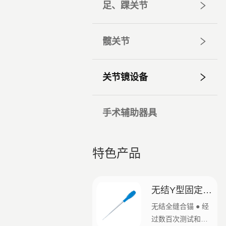
足、踝关节
髋关节
关节镜设备
手术辅助器具
特色产品
无结Y型固定全
缝线锚钉
无结全缝合锚 ● 经
过数百次测试和分