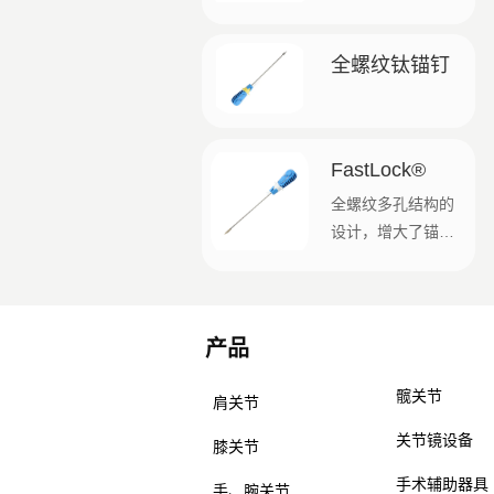
析的最佳插入器设
计 ● 专利Y型锚栓，
全螺纹钛锚钉
强度优于同类产品
● 与预钻产品相
比，自螺钉设计可
减少约 60% 的骨质
FastLock®
去除 下载手册和目
全螺纹多孔结构的
录 这里 获取完整信
设计，增大了锚钉
息。 最大锚点 宽度
的抗拔出强度，便
5.5毫米 拉前宽度
于骨融合； 内部驱
缝线2.8mm
动方式，加强了锚
产品
钉的最大失效扭
产品
矩； 4.5mm、
髋关节
5.5mm两种尺寸可
肩关节
供选择，适用于肩
关节镜设备
膝关节
袖的单排修复以及
双排缝合桥接技术
手术辅助器具
手、腕关节