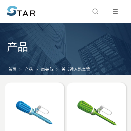
产品
首页
>
产品
>
肩关节
>
关节镜入路套管