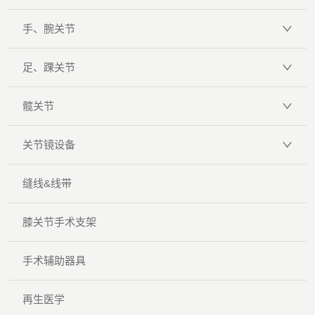
手、腕关节
足、踝关节
髋关节
关节镜设备
缝线&线带
膝关节手术支架
手术辅助器具
再生医学