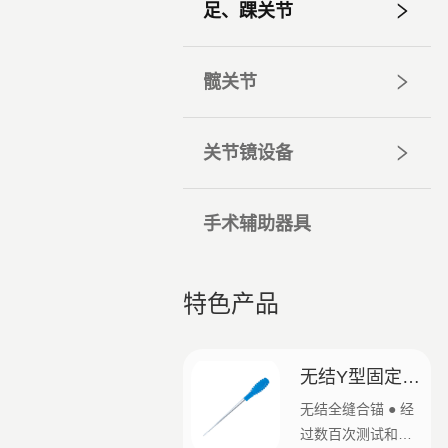
足、踝关节
髋关节
关节镜设备
手术辅助器具
特色产品
无结Y型固定全
缝线锚钉
无结全缝合锚 ● 经
过数百次测试和分