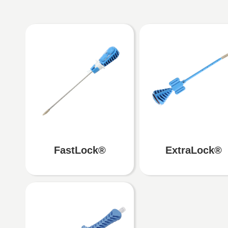
FastLock®
ExtraLock®