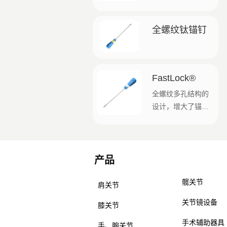
析的最佳插入器设
计 ● 专利Y型锚栓，
全螺纹钛锚钉
强度优于同类产品
● 与预钻产品相
比，自螺钉设计可
减少约 60% 的骨质
FastLock®
去除 下载手册和目
全螺纹多孔结构的
录 这里 获取完整信
设计，增大了锚钉
息。 最大锚点 宽度
的抗拔出强度，便
5.5毫米 拉前宽度
于骨融合； 内部驱
缝线2.8mm
动方式，加强了锚
产品
钉的最大失效扭
产品
矩； 4.5mm、
髋关节
5.5mm两种尺寸可
肩关节
供选择，适用于肩
关节镜设备
膝关节
袖的单排修复以及
双排缝合桥接技术
手术辅助器具
手、腕关节