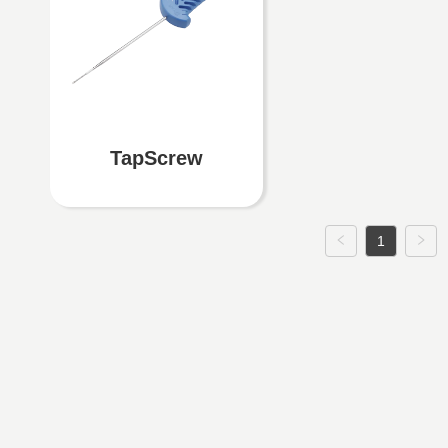
TapScrew
1