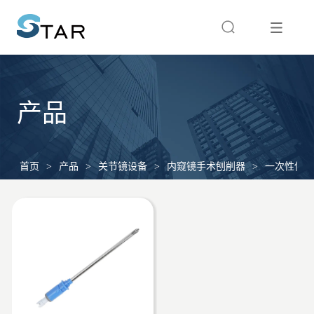
产品
首页
>
产品
>
关节镜设备
>
内窥镜手术刨削器
>
一次性使