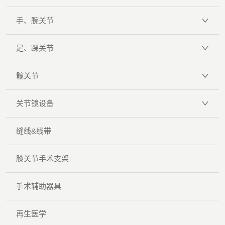
手、腕关节
足、踝关节
髋关节
关节镜设备
缝线&线带
膝关节手术支架
手术辅助器具
再生医学