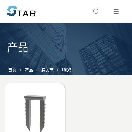
产品
首页
>
产品
>
膝关节
>
U形钉