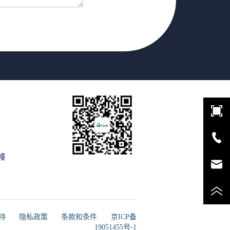
幢
支持
隐私政策
条款和条件
京ICP备
19051455号-1