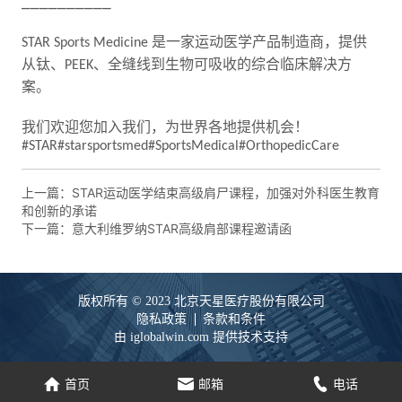
上一篇：
STAR运动医学结束高级肩尸课程，加强对外科医生教育
和创新的承诺
下一篇：
意大利维罗纳STAR高级肩部课程邀请函
版权所有 © 2023 北京天星医疗股份有限公司
隐私政策
条款和条件
由 iglobalwin.com 提供技术支持
家
电子邮件
电话
首页
邮箱
电话